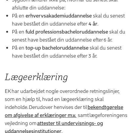
International handel og markedsføring
Energiteknolog
afslutte din uddannelse:
International hospitality management
Entreprenørskab og design
På en
erhvervsakademiuddannelse
skal du senest
Laborant
IT-arkitektur
have bestået din uddannelse efter
4 år
.
Logistikøkonom
IT-sikkerhed
På en
fuld professionsbacheloruddannelse
skal du
Markedsføringsøkonom
IT-teknolog
senest have bestået din uddannelse efter
6 år
.
Miljøteknolog
Kort- og landmålingstekniker
På en
top-up bacheloruddannelse
skal du senest
Multimediedesigner
-
Lyngby
Multimediedesigner
-
Nørrebro
have bestået din uddannelse efter
3 år
.
Value chain management (Procesøkonomi og
Operationel
c
ybersikkerhed
værdikædeledelse)
Optometri
Service og oplevelsesøkonom
Lægeerklæring
Produktionsteknolog
Softwareudvikling
-
Lyngby
Produktudvikling og teknisk integration
Sportsmanagement
EK har udarbejdet nogle overordnede retningslinjer,
Softwareudvikling
-
Nørrebro
som en hjælp til, hvad en lægeerklæring skal
Smykker, teknologi og business
indeholde. Derudover henvises der til
bekendtgørelse
VVS-Installatør
om afgivelse af erklæringer m.v.
samt lægeforeningens
Webudvikling
vejledning om
attester til undervisnings- og
Økonomi & IT
uddannelsesinstitutioner
.