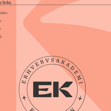
 links
talen
k
n
l