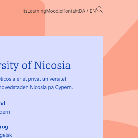
ItsLearning
Moodle
Kontakt
DA
EN
sity of Nicosia
Nicosia er et privat universitet
 hovedstaden Nicosia på Cypern.
nd
pern
rog
gelsk