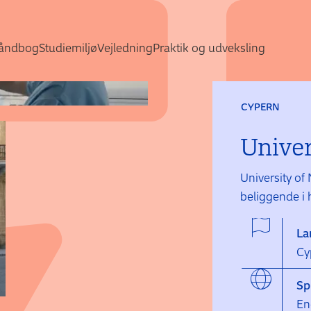
Gå direkte til indhold
åndbog
Studiemiljø
Vejledning
Praktik og udveksling
CYPERN
Univer
University of 
beliggende i
La
Cy
Sp
En