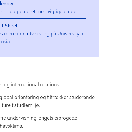
lender
ld dig opdateret med vigtige datoer
ct Sheet
s mere om udveksling på University of
cosia
s og international relations.
lobal orientering og tiltrækker studerende
lturelt studiemiljø.
rne undervisning, engelsksprogede
lhavsklima.