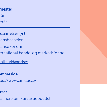
mester
rår
terår
dannelser (4)
nansbachelor
nansøkonom
ternational handel og markedsføring
s alle uddannelser
emmeside
tps://www.unic.ac.cy
rser
s mere om
kursusudbuddet