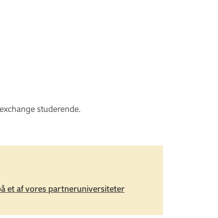
 exchange studerende.
å et af vores partneruniversiteter