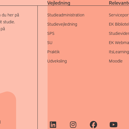
Vejledning
Relevante
 du her på
Studieadministration
Servicepor
t studie.
Studievejledning
EK Bibliote
 på
SPS
Studievide
SU
EK Webmai
Praktik
ItsLearning
Udveksling
Moodle
d