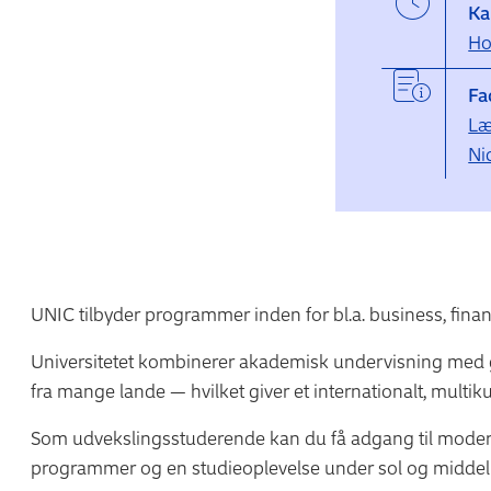
Ka
Ho
Fa
Læ
Ni
UNIC tilbyder programmer inden for bl.a. business, finan
Universitetet kombinerer akademisk undervisning med g
fra mange lande — hvilket giver et internationalt, multiku
Som udvekslingsstuderende kan du få adgang til mode
programmer og en studieoplevelse under sol og midde