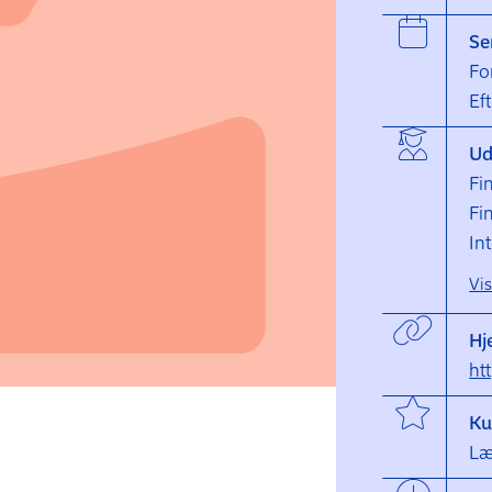
Se
Fo
Ef
Ud
Fi
Fi
In
Vi
Hj
ht
Ku
Læ