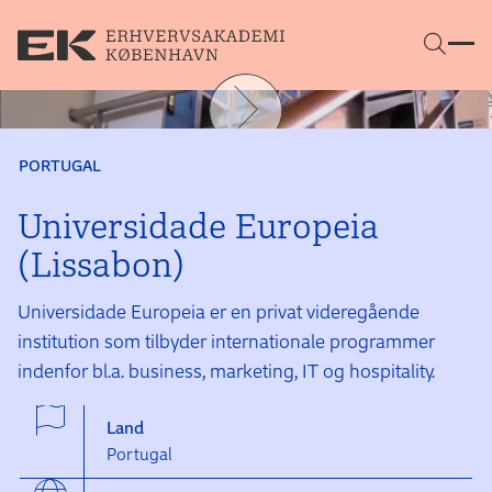
Gå direkte til indhold
PORTUGAL
Universidade Europeia
(Lissabon)
Universidade Europeia er en privat videre­gående
institution som tilbyder internationale programmer
indenfor bl.a. business, marke­ting, IT og hospi­tality.
Land
Portugal