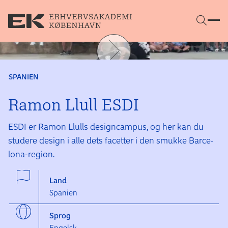
Gå direkte til indhold
SPANIEN
Ramon Llull ESDI
ESDI er Ramon Llulls design­campus, og her kan du
studere design i alle dets facetter i den smukke Barce­
lona-region.
Land
Spanien
Sprog
Engelsk