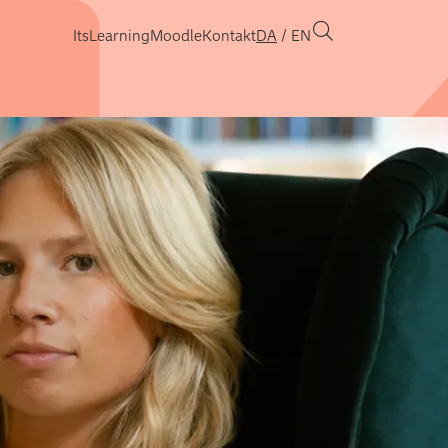
ItsLearning
Moodle
Kontakt
DA
EN