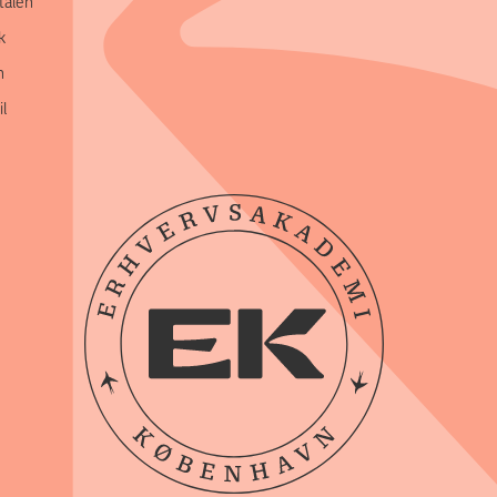
talen
k
n
l