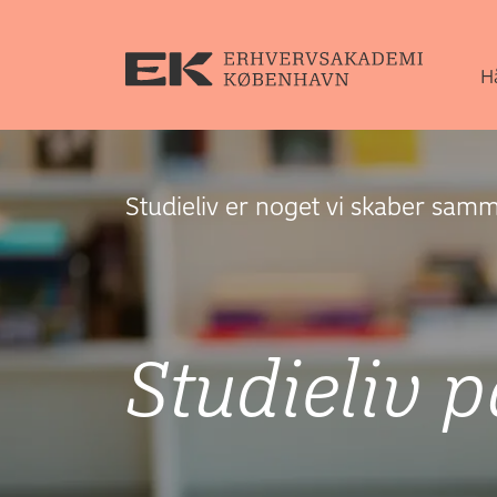
H
Studieliv er noget vi skaber sam
Studieliv 