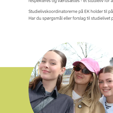
respekteres og værdsættes - et studieliv for 
Studielivskoordinatorerne på EK holder til 
Har du spørgsmål eller forslag til studielivet