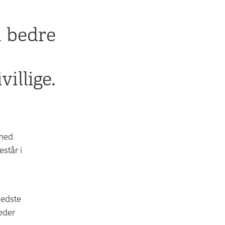
u bedre
illige.
 med
står i
bedste
heder