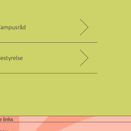
Campusråd
estyrelse
 links