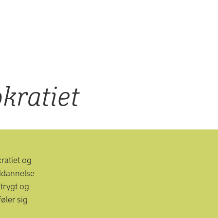
kratiet
ratiet og
uddannelse
 trygt og
øler sig