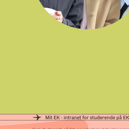
Mit EK - intranet for studerende på EK