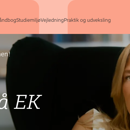
Gå direkte til indhold
åndbog
Studiemiljø
Vejledning
Praktik og udveksling
men!
på EK