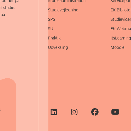
 du her på
Studieadministration
Servicepor
t studie.
Studievejledning
EK Bibliote
 på
SPS
Studievide
SU
EK Webmai
Praktik
ItsLearning
Udveksling
Moodle
d