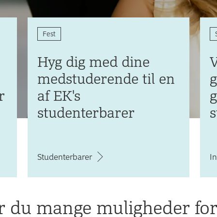
Fest
Hyg dig med dine
V
medstuderende til en
g
r
af EK's
g
studenterbarer
Studenterbarer
I
 du mange muligheder for