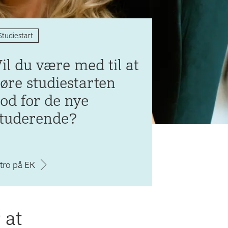
Studiestart
il du være med til at
øre studiestarten
od for de nye
studerende?
ntro på EK
 at