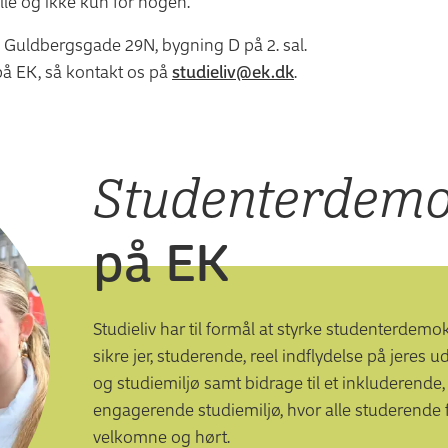
alle og ikke kun for nogen.
på Guldbergsgade 29N, bygning D på 2. sal.
 på EK, så kontakt os på
studieliv@ek.dk
.
Studenterdemo
på EK
Studieliv har til formål at styrke studenterdemok
sikre jer, studerende, reel indflydelse på jeres 
og studiemiljø samt bidrage til et inkluderende,
engagerende studiemiljø, hvor alle studerende f
velkomne og hørt.