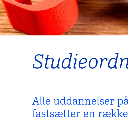
Studieord
Alle uddannelser p
fastsætter en rækk