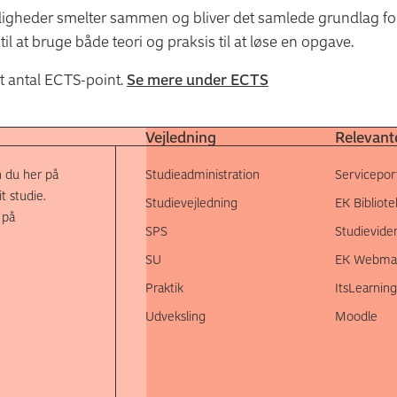
igheder smelter sammen og bliver det samlede grundlag for
il at bruge både teori og praksis til at løse en opgave.
et antal ECTS-point.
Se mere under ECTS
Vejledning
Relevante
 du her på
Studieadministration
Servicepor
t studie.
Studievejledning
EK Bibliote
 på
SPS
Studievide
SU
EK Webmai
Praktik
ItsLearning
Udveksling
Moodle