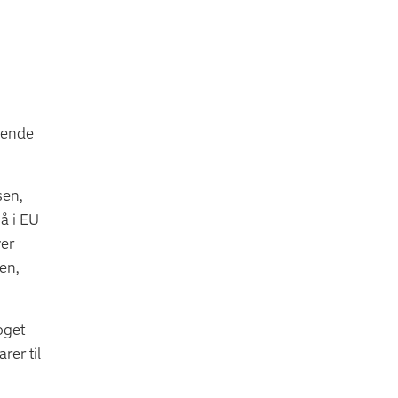
ående
sen,
å i EU
ver
en,
oget
er til