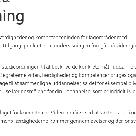
ning
n, færdigheder og kompetencer inden for fagområder med
. Udgangspunktet er, at undervisningen foregår på videreg
studieordningen til at beskrive de konkrete mål i uddannel
ærer. Begreberne viden, færdigheder og kompetencer bruges ogs
ge til at sammenligne uddannelser, så det for eksempel bli
 du se læringsmålene for din uddannelse, som er inddelt i vid
aget for kompetence. Viden opnår vi ved at sætte os ind i n
 mens færdighederne kommer gennem øvelser og derfor svar