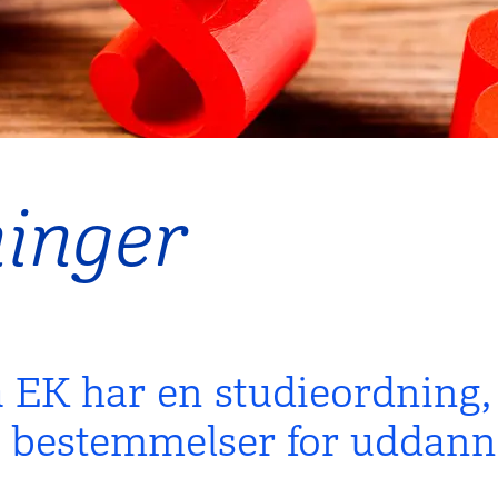
ninger
å EK har en studieordning
e bestemmelser for uddann