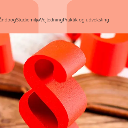
Gå direkte til indhold
åndbog
Studiemiljø
Vejledning
Praktik og udveksling