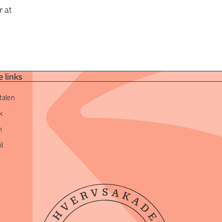
 at
 links
talen
k
n
l