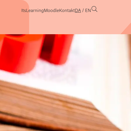
ItsLearning
Moodle
Kontakt
DA
EN