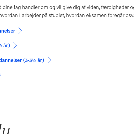
dine fag handler om og vil give dig af viden, færdigheder o
hvordan I arbejder på studiet, hvordan eksamen foregår osv.
nnelser
½ år)
dannelser (3-3½ år)
du