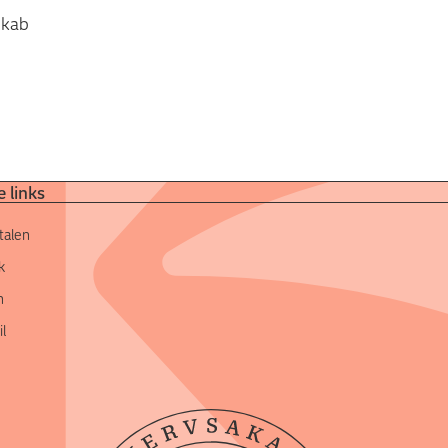
sskab
 links
talen
k
n
l