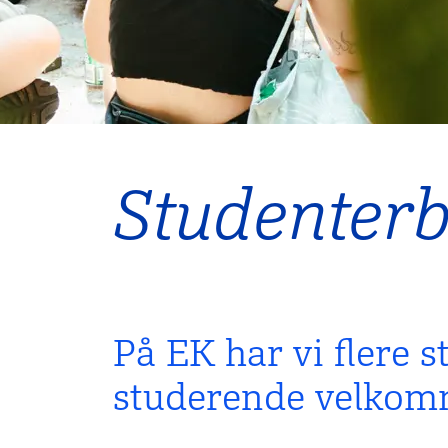
Studenter
På EK har vi flere 
studerende vel­komm