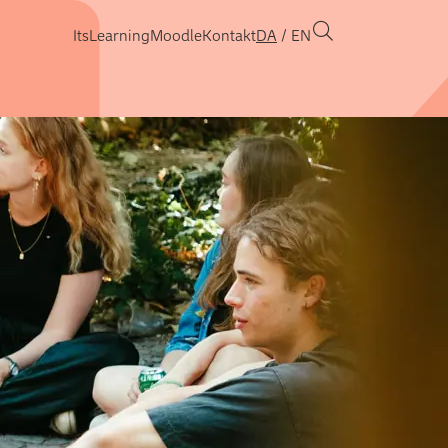
ItsLearning
Moodle
Kontakt
DA
EN