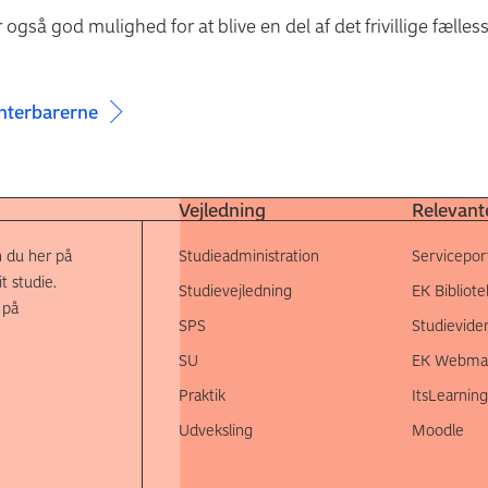
r også god mulighed for at blive en del af det frivillige fælle
enterbarerne
Vejledning
Relevante
 du her på
Studieadministration
Servicepor
t studie.
Studievejledning
EK Bibliote
 på
SPS
Studievide
SU
EK Webmai
Praktik
ItsLearning
Udveksling
Moodle