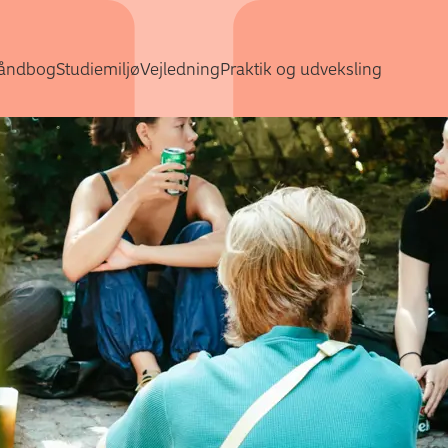
Gå direkte til indhold
åndbog
Studiemiljø
Vejledning
Praktik og udveksling