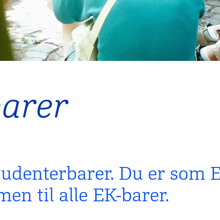
barer
studenter­barer. Du er som 
en til alle EK-barer.