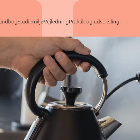
Gå direkte til indhold
åndbog
Studiemiljø
Vejledning
Praktik og udveksling