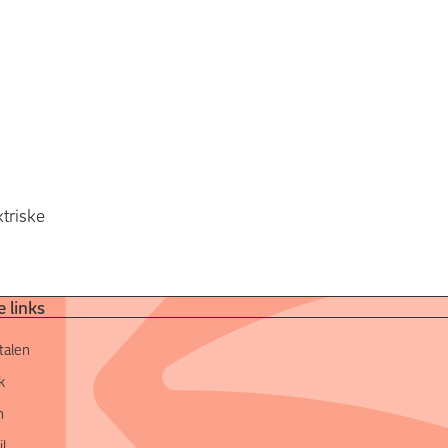
ktriske
 links
talen
k
n
l