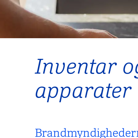
Inventar o
apparater
Brandmyndighederne 