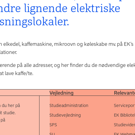
dre lignende elektriske
sningslokaler.
en elkedel, kaffemaskine, mikroovn og køleskabe mv. på EK's
ationer.
uderende på alle adresser, og her finder du de nødvendige ele
t lave kaffe/te.
Vejledning
Relevante
 du her på
Studieadministration
Servicepor
t studie.
Studievejledning
EK Bibliote
 på
SPS
Studievide
SU
EK Webmai