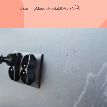
ItsLearning
Moodle
Kontakt
DA
EN