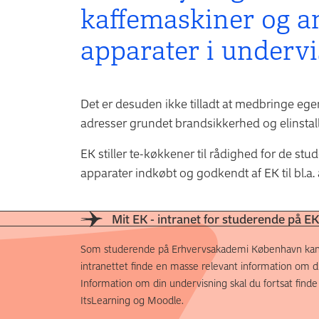
kaffemaskiner og an
apparater i undervi
Det er desuden ikke tilladt at medbringe eg
adresser grundet brandsikkerhed og elinstall
EK stiller te-køkkener til rådighed for de st
apparater indkøbt og godkendt af EK til bl.a. a
Mit EK - intranet for studerende på EK
Som studerende på Erhvervsakademi København kan
intranettet finde en masse relevant information om di
Information om din undervisning skal du fortsat finde
ItsLearning og Moodle.