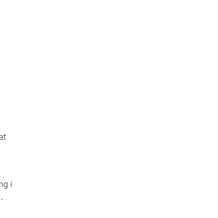
at
ng i
.