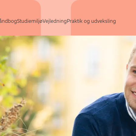
Gå direkte til indhold
åndbog
Studiemiljø
Vejledning
Praktik og udveksling