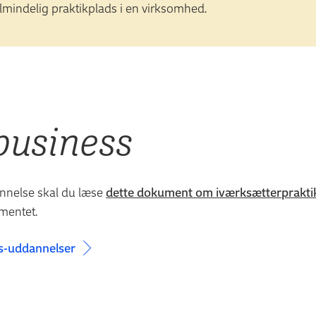
almindelig praktikplads i en virksomhed.
business
annelse skal du læse
dette dokument om iværksætterprakti
mentet.
ss-uddannelser