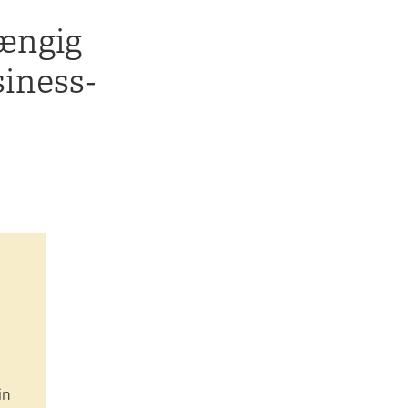
hængig
siness-
in