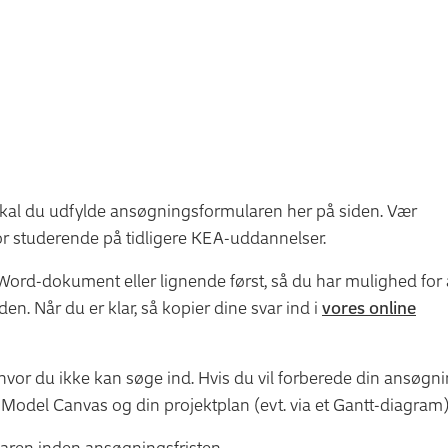
skal du udfylde ansøgnings­formu­laren her på siden. Vær
 studerende på tidligere KEA-uddannelser.
t Word-dokument eller lignende først, så du har mulighed for 
. Når du er klar, så kopier dine svar ind i
vores online
vor du ikke kan søge ind. Hvis du vil forberede din ansøgni
Model Canvas og din projektplan (evt. via et Gantt-diagram)
aren inden ansøgningsfristen.