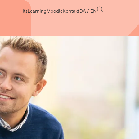
ItsLearning
Moodle
Kontakt
DA
EN