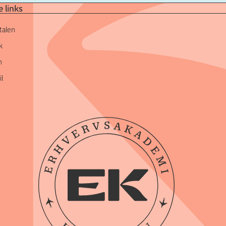
 links
talen
k
n
l