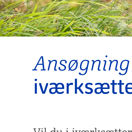
Ansøgning 
iværksætte
Vil du i iværksætte