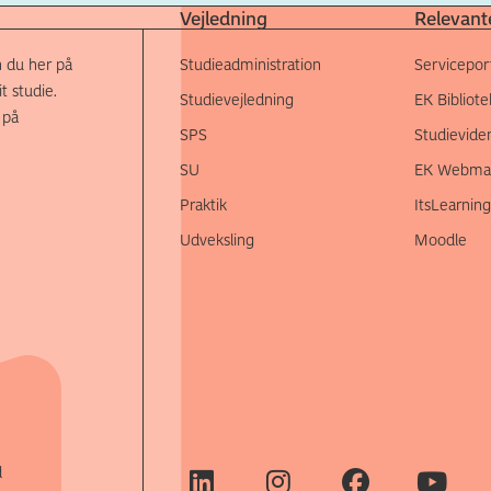
Vejledning
Relevante
 du her på
Studieadministration
Servicepor
t studie.
Studievejledning
EK Bibliote
 på
SPS
Studievide
SU
EK Webmai
Praktik
ItsLearning
Udveksling
Moodle
d