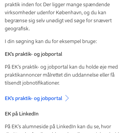
praktik inden for. Der ligger mange spændende
Opbygge god struktur for et automationsprojekt og
virksomheder udenfor København, og du kan
styre projektet fra start til slut
begrænse sig selv unødigt ved søge for snævert
Lave tidsplan
geografisk.
Bidrage til det gode teamsamarbejde med god
forretningsforståelse
I din søgning kan du for eksempel bruge:
EK's praktik- og jobportal
På EK's praktik- og jobportal kan du holde øje med
praktikannoncer målrettet din uddannelse eller få
tilsendt jobnotifikationer.
EK's praktik- og jobportal
EK på LinkedIn
På EK's alumneside på LinkedIn kan du se, hvor