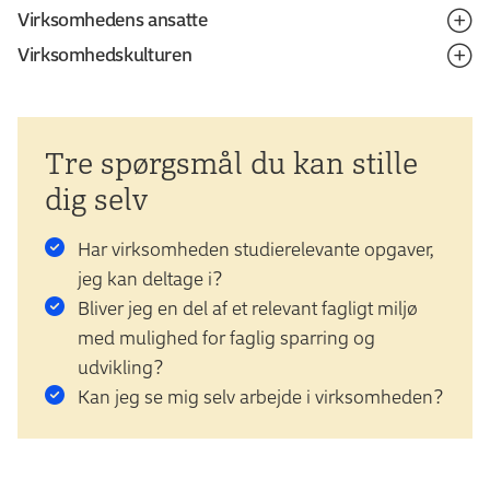
Virksomhedens ansatte
arbejder virksomheden med?
I større virksomheder er man ofte i en afdeling med
Virksomhedskulturen
mere specialiserede opgaver, mens man i mindre
Hvad er de ansattes faglige baggrund?
Hvordan vil du med din faglige baggrund kunne indgå i
virksomheder oftest deltager mere bredt i
Hvordan er virksomhedskulturen?
opgaverne?
Er der nogen, der kan sætte dig ind i opgaverne og give
virksomhedens opgaver.
dig relevant faglig sparring?
Kan du se dig selv som praktikant og eventuelt
Tre spørgsmål du kan stille
Hvad passer dig bedst?
medarbejder på længere sigt?
dig selv
Har virksomheden studierelevante opgaver,
jeg kan deltage i?
Bliver jeg en del af et relevant fagligt miljø
med mulighed for faglig sparring og
udvikling?
Kan jeg se mig selv arbejde i virksomheden?