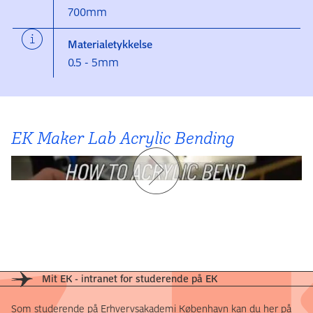
700mm
Materialetykkelse
0.5 - 5mm
EK Maker Lab Acrylic Bending
Mit EK - intranet for studerende på EK
Som studerende på Erhvervsakademi København kan du her på