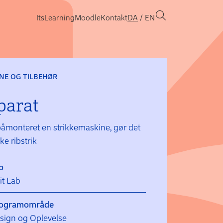
ItsLearning
Moodle
Kontakt
DA
EN
NE OG TILBEHØR
parat
påmonteret en strikkemaskine, gør det
ke ribstrik
b
it Lab
ogramområde
sign og Oplevelse