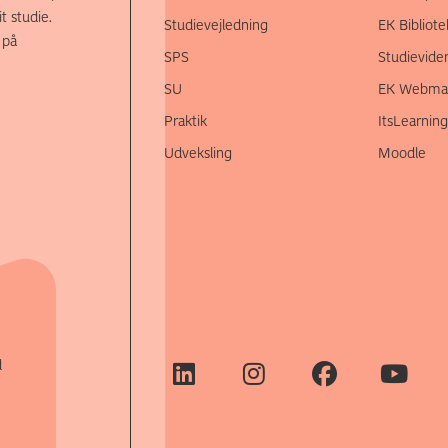
t studie.
Studievejledning
EK Bibliote
 på
SPS
Studievide
SU
EK Webmai
Praktik
ItsLearning
Udveksling
Moodle
d