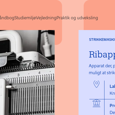
Gå direkte til indhold
åndbog
Studiemiljø
Vejledning
Praktik og udveksling
STRIKKEMASKI
Ribap
Apparat der, 
muligt at strik
La
Kn
Pr
De