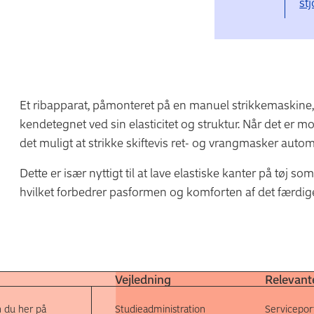
st
Et ribapparat, påmonteret på en manuel strikkemaskine, br
kendetegnet ved sin elasticitet og struktur. Når det er 
det muligt at strikke skiftevis ret- og vrangmasker automa
Dette er især nyttigt til at lave elastiske kanter på tøj 
hvilket forbedrer pasformen og komforten af det færdige
Vejledning
Relevante
 du her på
Studieadministration
Servicepor