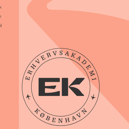
k
n
l