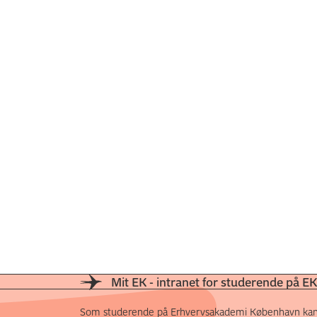
Mit EK - intranet for studerende på EK
Som studerende på Erhvervsakademi København kan