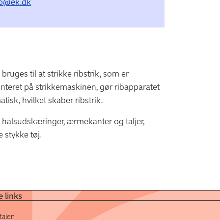
jo@ek.dk
uges til at strikke ribstrik, som er
monteret på strikkemaskinen, gør ribapparatet
tisk, hvilket skaber ribstrik.
som halsudskæringer, ærmekanter og taljer,
 stykke tøj.
 links
talen