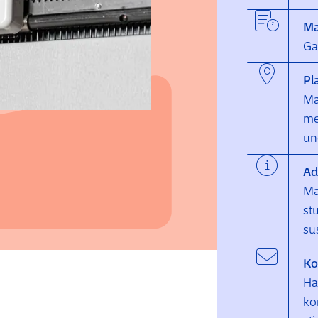
Ma
Ga
Pl
Ma
me
un
Ad
Ma
st
su
Ko
Ha
ko