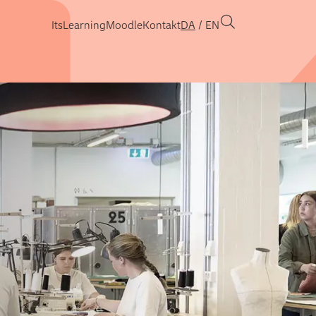
ItsLearning
Moodle
Kontakt
DA
EN