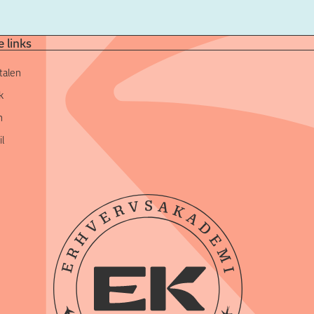
 links
talen
k
n
l