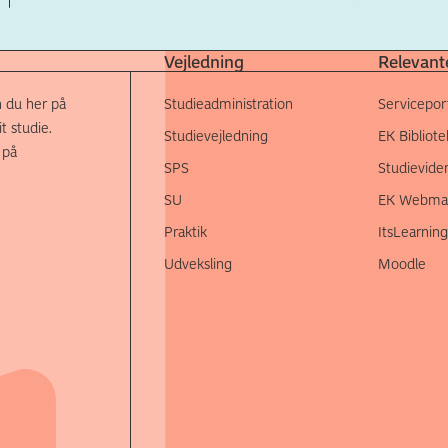
Vejledning
Relevante
 du her på
Studieadministration
Servicepor
t studie.
Studievejledning
EK Bibliote
 på
SPS
Studievide
SU
EK Webmai
Praktik
ItsLearning
Udveksling
Moodle