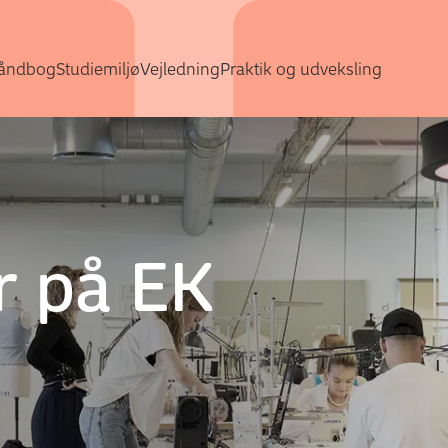
Gå direkte til indhold
åndbog
Studiemiljø
Vejledning
Praktik og udveksling
r på EK