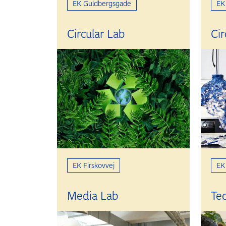
EK Guldbergsgade
EK
Circular Lab
Cir
EK Firskovvej
EK
Media Lab
Te