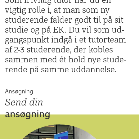
vigtig rolle i, at man som ny
stude­rende falder godt til på sit
studie og på EK. Du vil som ud­
gangs­punkt indgå i et tutor­team
af 2-3 stude­rende, der kobles
sammen med ét hold nye stude­
rende på samme uddan­nelse.
Ansøgning
Send din
ansøgning